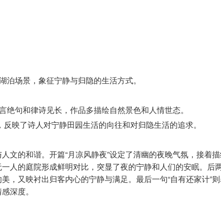
的湖泊场景，象征宁静与归隐的生活方式。
以五言绝句和律诗见长，作品多描绘自然景色和人情世态。
，反映了诗人对宁静田园生活的向往和对归隐生活的追求。
人文的和谐。开篇“月凉风静夜”设定了清幽的夜晚气氛，接着描
无一人的庭院形成鲜明对比，突显了夜的宁静和人们的安眠。后
美，又映衬出归客内心的宁静与满足。最后一句“自有还家计”则
情感深度。