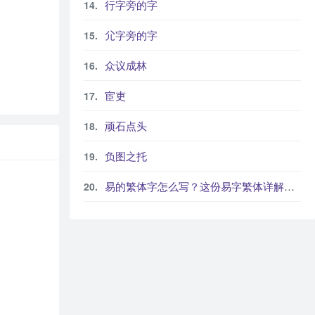
行字旁的字
尣字旁的字
众议成林
宦吏
顽石点头
负图之托
易的繁体字怎么写？这份易字繁体详解，助你正确书写汉字_汉字繁体学习