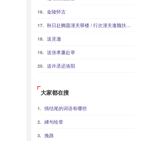
金陵怀古
秋日赴阙题潼关驿楼 / 行次潼关逢魏扶东归
送灵澈
送张孝廉赴举
送许丞还洛阳
大家都在搜
情结尾的词语有哪些
絺句绘章
挽路