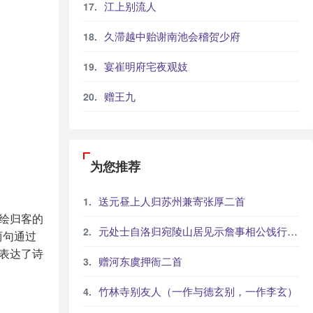
江上别流人
久滞越中贻谢南池会稽贺少府
宴崔明府宅夜观妓
赠王九
为您推荐
送元昼上人归苏州兼寄张厚二首
绘归客的
元处士自洛归宛陵山居见示詹事相公饯行之什因赠
两句通过
表达了诗
赠河东虞押衙二首
竹林寺别友人（一作与德玄别，一作李玄）