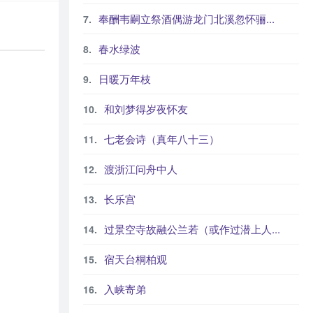
奉酬韦嗣立祭酒偶游龙门北溪忽怀骊...
春水绿波
日暖万年枝
和刘梦得岁夜怀友
七老会诗（真年八十三）
渡浙江问舟中人
长乐宫
过景空寺故融公兰若（或作过潜上人...
宿天台桐柏观
入峡寄弟