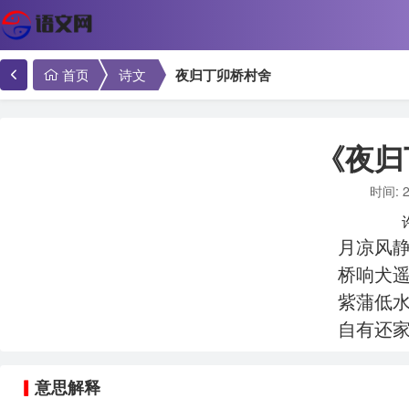
首页
诗文
夜归丁卯桥村舍
《夜归
时间: 2
月凉风
桥响犬
紫蒲低
自有还
意思解释