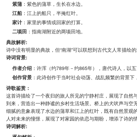
紫蒲
：紫色的蒲草，生长在水边。
江船
：江上的船只，半掩红叶。
家计
：家里的事情或回家的打算。
二顷田
：指南湖附近的两顷田地。
典故解析:
诗中没有明显的典故，但“南湖”可以联想到古代文人常描绘
诗词背景:
作者介绍
：许浑（约789年－约865年），唐代诗人，
创作背景
：此诗创作于当时社会动荡、战乱频繁的背景下
诗歌鉴赏：
这首诗描绘了一个夜归的旅人所见的宁静村庄，展现了自然与
到来，营造出一种静谧的乡村生活场景。桥上的犬吠声与空
细腻的意象表现了水边的蒲草和江上的红叶，既有自然景观的
人对未来的憧憬，展现了对家园的依恋与期盼，增添了诗的
诗词解析:
逐句解析
：