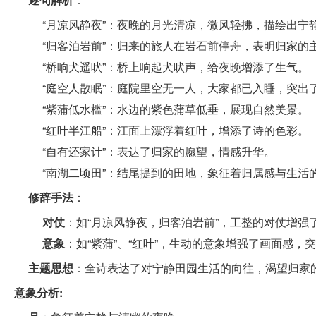
“月凉风静夜”：夜晚的月光清凉，微风轻拂，描绘出宁
“归客泊岩前”：归来的旅人在岩石前停舟，表明归家的
“桥响犬遥吠”：桥上响起犬吠声，给夜晚增添了生气。
“庭空人散眠”：庭院里空无一人，大家都已入睡，突出
“紫蒲低水槛”：水边的紫色蒲草低垂，展现自然美景。
“红叶半江船”：江面上漂浮着红叶，增添了诗的色彩。
“自有还家计”：表达了归家的愿望，情感升华。
“南湖二顷田”：结尾提到的田地，象征着归属感与生活
修辞手法
：
对仗
：如“月凉风静夜，归客泊岩前”，工整的对仗增强
意象
：如“紫蒲”、“红叶”，生动的意象增强了画面感，
主题思想
：全诗表达了对宁静田园生活的向往，渴望归家
意象分析: