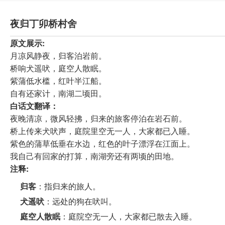
夜归丁卯桥村舍
原文展示:
月凉风静夜，归客泊岩前。
桥响犬遥吠，庭空人散眠。
紫蒲低水槛，红叶半江船。
自有还家计，南湖二顷田。
白话文翻译：
夜晚清凉，微风轻拂，归来的旅客停泊在岩石前。
桥上传来犬吠声，庭院里空无一人，大家都已入睡。
紫色的蒲草低垂在水边，红色的叶子漂浮在江面上。
我自己有回家的打算，南湖旁还有两顷的田地。
注释:
归客
：指归来的旅人。
犬遥吠
：远处的狗在吠叫。
庭空人散眠
：庭院空无一人，大家都已散去入睡。