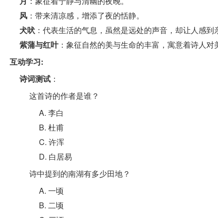
月
：象征着宁静与清幽的夜晚。
风
：带来清凉感，增添了夜的恬静。
犬吠
：代表生活的气息，虽然是远处的声音，却让人感到
紫蒲与红叶
：象征自然的美与生命的丰富，寓意着诗人对
互动学习:
诗词测试
：
这首诗的作者是谁？
A. 李白
B. 杜甫
C. 许浑
D. 白居易
诗中提到的南湖有多少田地？
A. 一顷
B. 二顷