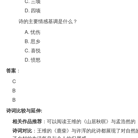
C. 三顷
D. 四顷
诗的主要情感基调是什么？
A. 忧伤
B. 思乡
C. 喜悦
D. 愤怒
答案
：
C
B
B
诗词比较与延伸:
相关作品推荐
：可以阅读王维的《山居秋暝》与孟浩然的
诗词对比
：王维的《鹿柴》与许浑的此诗都展现了对自然