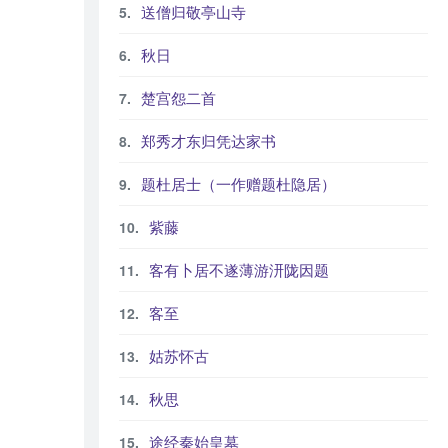
送僧归敬亭山寺
秋日
楚宫怨二首
郑秀才东归凭达家书
题杜居士（一作赠题杜隐居）
紫藤
客有卜居不遂薄游汧陇因题
客至
姑苏怀古
秋思
途经秦始皇墓