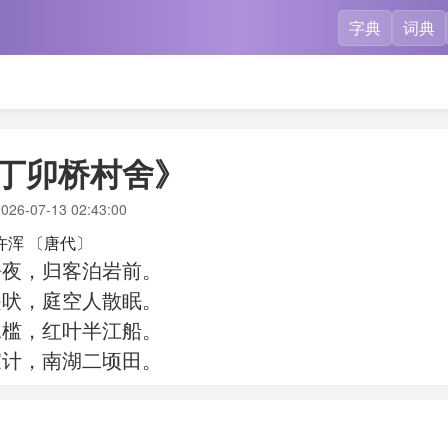
字典
词典
丁卯桥村舍》
026-07-13 02:43:00
许浑
〔唐代〕
静夜，归客泊岩前。
遥吠，庭空人散眠。
水槛，红叶半江船。
家计，南湖二顷田。