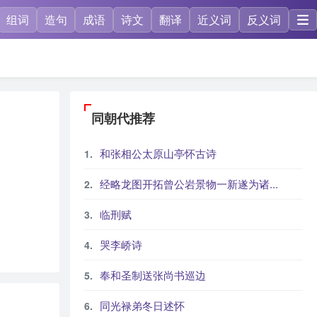
组词
造句
成语
诗文
翻译
近义词
反义词
同朝代推荐
和张相公太原山亭怀古诗
经略龙图开拓曾公岩景物一新遂为诸...
临刑赋
哭李峤诗
奉和圣制送张尚书巡边
同光禄弟冬日述怀