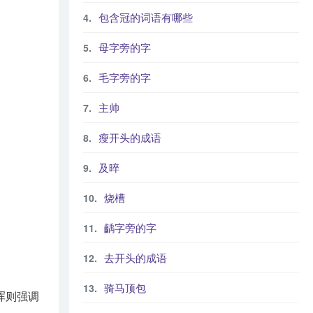
包含冠的词语有哪些
母字旁的字
毛字旁的字
主帅
瘦开头的成语
及晬
烧槽
齲字旁的字
去开头的成语
。
骑马顶包
浑则强调