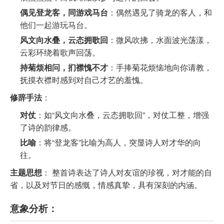
偶见登龙客，同游戏马台
：偶然遇见了骑龙的客人，和
他们一起游玩马台。
风文向水叠，云态拥歌回
：微风吹拂，水面波光荡漾，
云彩环绕着歌声回荡。
持菊烦相问，扪襟愧不才
：手捧菊花烦恼地向你请教，
抚摸衣襟时感到对自己才艺的羞愧。
修辞手法
：
对仗
：如“风文向水叠，云态拥歌回”，对仗工整，增强
了诗的韵律感。
比喻
：将“登龙客”比喻为高人，突显诗人对才华的向
往。
主题思想
： 整首诗表达了诗人对友谊的珍视，对才能的自
省，以及对节日的感慨，情感真挚，具有深刻的内涵。
意象分析：