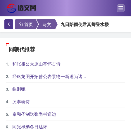
首页
诗文
九日陪颜使君真卿登水楼
同朝代推荐
和张相公太原山亭怀古诗
经略龙图开拓曾公岩景物一新遂为诸...
临刑赋
哭李峤诗
奉和圣制送张尚书巡边
同光禄弟冬日述怀