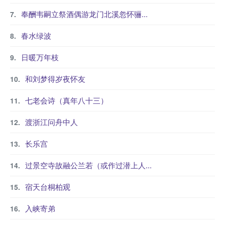
奉酬韦嗣立祭酒偶游龙门北溪忽怀骊...
春水绿波
日暖万年枝
和刘梦得岁夜怀友
七老会诗（真年八十三）
渡浙江问舟中人
长乐宫
过景空寺故融公兰若（或作过潜上人...
宿天台桐柏观
入峡寄弟