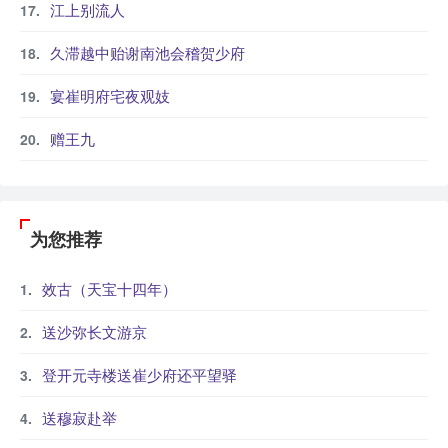
江上别流人
久滞越中贻谢南池会稽贺少府
宴崔明府宅夜观妓
赠王九
为您推荐
效古（天宝十四年）
送沙弥长文游京
登开元寺楼送崔少府还平望驿
送穆寂赴举