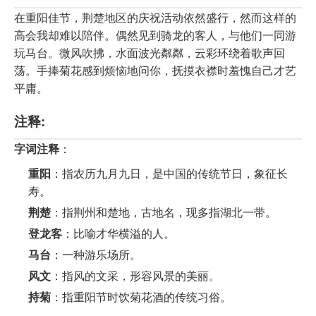
在重阳佳节，荆楚地区的庆祝活动依然盛行，然而这样的
高会我却难以陪伴。偶然见到骑龙的客人，与他们一同游
玩马台。微风吹拂，水面波光粼粼，云彩环绕着歌声回
荡。手捧菊花感到烦恼地问你，抚摸衣襟时羞愧自己才艺
平庸。
注释:
字词注释
：
重阳
：指农历九月九日，是中国的传统节日，象征长
寿。
荆楚
：指荆州和楚地，古地名，现多指湖北一带。
登龙客
：比喻才华横溢的人。
马台
：一种游乐场所。
风文
：指风的文采，形容风景的美丽。
持菊
：指重阳节时饮菊花酒的传统习俗。