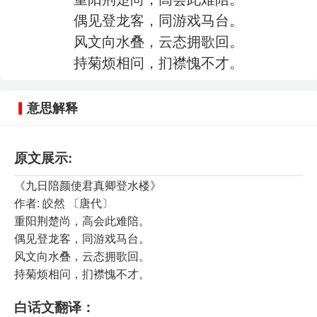
偶见登龙客，同游戏马台。
风文向水叠，云态拥歌回。
持菊烦相问，扪襟愧不才。
意思解释
原文展示:
《九日陪颜使君真卿登水楼》
作者: 皎然 〔唐代〕
重阳荆楚尚，高会此难陪。
偶见登龙客，同游戏马台。
风文向水叠，云态拥歌回。
持菊烦相问，扪襟愧不才。
白话文翻译：