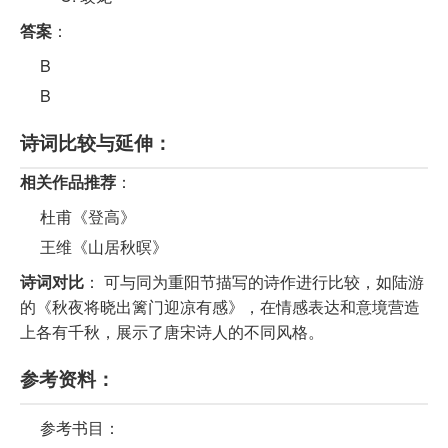
答案
：
B
B
诗词比较与延伸：
相关作品推荐
：
杜甫《登高》
王维《山居秋暝》
诗词对比
： 可与同为重阳节描写的诗作进行比较，如陆游
的《秋夜将晓出篱门迎凉有感》，在情感表达和意境营造
上各有千秋，展示了唐宋诗人的不同风格。
参考资料：
参考书目：