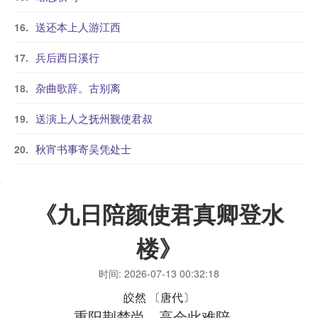
送还本上人游江西
兵后西日溪行
杂曲歌辞。古别离
送演上人之抚州觐使君叔
秋宵书事寄吴凭处士
《九日陪颜使君真卿登水
楼》
时间: 2026-07-13 00:32:18
皎然
〔唐代〕
重阳荆楚尚，高会此难陪。