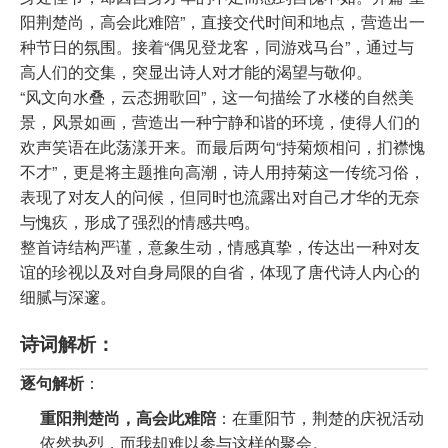
阳荆楚尚，高会此难陪”，直接交代时间和地点，营造出一
种节日的氛围。接着“偶见登龙客，同游戏马台”，通过与
高人们的交集，突显出诗人对才能的渴望与敬仰。
“风文向水叠，云态拥歌回”，这一句描绘了水楼的自然美
景，风景如画，营造出一种宁静和谐的环境，使得人们的
欢声笑语在此荡漾开来。而最后两句“持菊烦相问，扪襟愧
不才”，更是将主题推向高潮，诗人用持菊这一传统习俗，
表现了对友人的问候，但同时也流露出对自己才华的无奈
与愧疚，形成了强烈的情感共鸣。
整首诗结构严谨，意象生动，情感真挚，传达出一种对友
谊的珍视以及对自身局限的自省，体现了唐代诗人内心的
细腻与深邃。
诗词解析：
逐句解析
：
重阳荆楚尚，高会此难陪
：在重阳节，荆楚的庆祝活动
依然热烈，而我却难以参与这样的聚会。