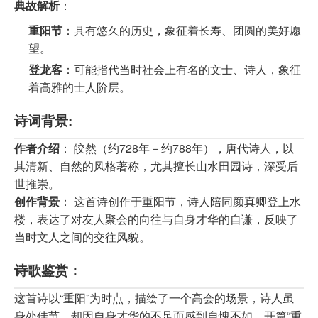
典故解析
：
重阳节
：具有悠久的历史，象征着长寿、团圆的美好愿
望。
登龙客
：可能指代当时社会上有名的文士、诗人，象征
着高雅的士人阶层。
诗词背景:
作者介绍
： 皎然（约728年－约788年），唐代诗人，以
其清新、自然的风格著称，尤其擅长山水田园诗，深受后
世推崇。
创作背景
： 这首诗创作于重阳节，诗人陪同颜真卿登上水
楼，表达了对友人聚会的向往与自身才华的自谦，反映了
当时文人之间的交往风貌。
诗歌鉴赏：
这首诗以“重阳”为时点，描绘了一个高会的场景，诗人虽
身处佳节，却因自身才华的不足而感到自愧不如。开篇“重