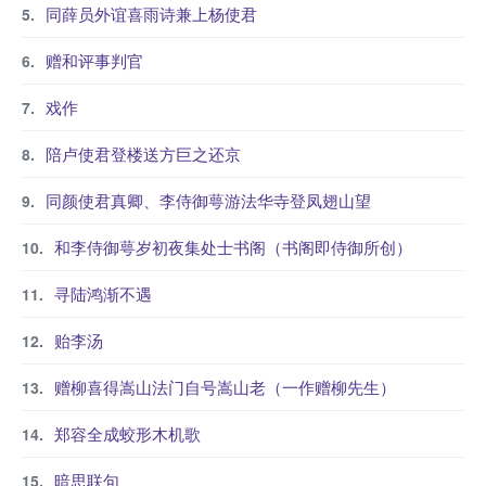
同薛员外谊喜雨诗兼上杨使君
赠和评事判官
戏作
陪卢使君登楼送方巨之还京
同颜使君真卿、李侍御萼游法华寺登凤翅山望
和李侍御萼岁初夜集处士书阁（书阁即侍御所创）
寻陆鸿渐不遇
贻李汤
赠柳喜得嵩山法门自号嵩山老（一作赠柳先生）
郑容全成蛟形木机歌
暗思联句