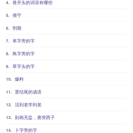
巷开头的词语有哪些
偎守
刑期
阜字旁的字
鳥字旁的字
草字头的字
爆料
置结尾的成语
活到老学到老
刻画无盐，唐突西子
卜字旁的字