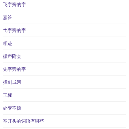
飞字旁的字
嘉答
弋字旁的字
相迹
循声附会
先字旁的字
挥剑成河
玉标
处变不惊
室开头的词语有哪些