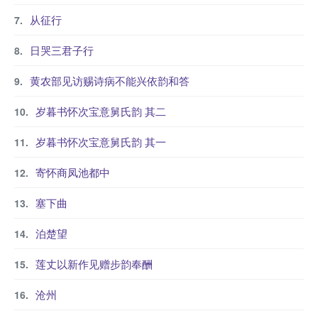
从征行
日哭三君子行
黄农部见访赐诗病不能兴依韵和答
岁暮书怀次宝意舅氏韵 其二
岁暮书怀次宝意舅氏韵 其一
寄怀商凤池都中
塞下曲
泊楚望
莲丈以新作见赠步韵奉酬
沧州