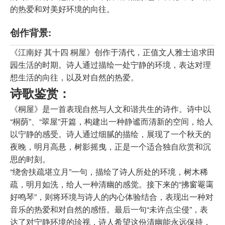
的热爱和对美好环境的向往。
创作背景:
《江南好 其十四 桐屋》创作于清代，正值文人雅士追求田
园生活的时期。诗人通过描绘一处宁静的环境，表达对理
想生活的向往，以及对自然的热爱。
诗歌鉴赏：
《桐屋》是一首表现自然与人文和谐共生的诗作。诗中以
“桐荫”、“翠屋”开篇，构建出一种静谧而清新的空间，给人
以宁静的感受。诗人通过细腻的描绘，展现了一个秋天的
夜晚，明月高悬，树影摇曳，正是一个适合独自欣赏和沉
思的时刻。
“绕舍扶疏堪立月”一句，描绘了诗人所处的环境，树木稀
疏，明月如洗，给人一种清幽的感觉。接下来的“拂窗罨霭
好鸣琴”，则将环境与诗人的内心体验结合，表现出一种对
音乐的热爱和对自然的感悟。最后一句“未许点尘侵”，表
达了对宁静环境的珍视，诗人希望这份清幽能永远保持，