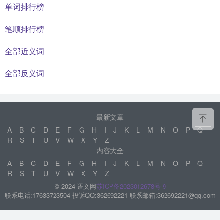
单词排行榜
笔顺排行榜
全部近义词
全部反义词
最新文章
A
B
C
D
E
F
G
H
I
J
K
L
M
N
O
P
Q
R
S
T
U
V
W
X
Y
Z
内容大全
A
B
C
D
E
F
G
H
I
J
K
L
M
N
O
P
Q
R
S
T
U
V
W
X
Y
Z
© 2024 语文网
苏ICP备2023012678号-9
联系电话:17633723504 投诉QQ:362692221 联系邮箱:362692221@qq.com