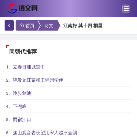
首页
诗文
江南好 其十四 桐屋
同朝代推荐
立春日浦城道中
晓发龙江寨和王惺园学使
晚步剑池
下尧峰
雨宿江口
焦山观音岩晚望用宋人赵冰壶韵