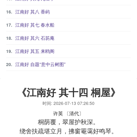
江南好 其八 香屿
江南好 其七 春水船
江南好 其六 石笏庵
江南好 其五 来鸥阁
江南好 自题“意中云树图”
《江南好 其十四 桐屋》
时间: 2026-07-13 07:26:50
许英
〔清代〕
桐荫覆，翠屋护秋深。
绕舍扶疏堪立月，拂窗罨霭好鸣琴。