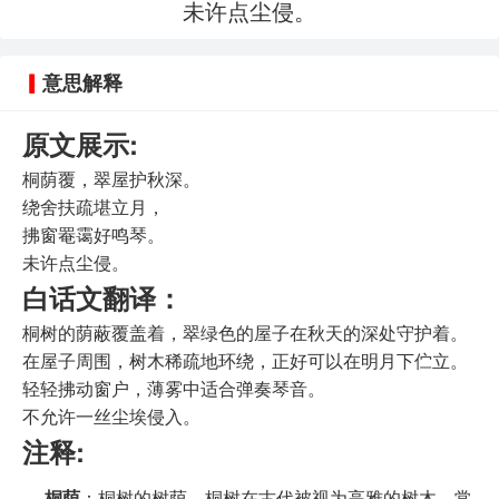
未许点尘侵。
意思解释
原文展示:
桐荫覆，翠屋护秋深。
绕舍扶疏堪立月，
拂窗罨霭好鸣琴。
未许点尘侵。
白话文翻译：
桐树的荫蔽覆盖着，翠绿色的屋子在秋天的深处守护着。
在屋子周围，树木稀疏地环绕，正好可以在明月下伫立。
轻轻拂动窗户，薄雾中适合弹奏琴音。
不允许一丝尘埃侵入。
注释:
桐荫
：桐树的树荫。桐树在古代被视为高雅的树木，常