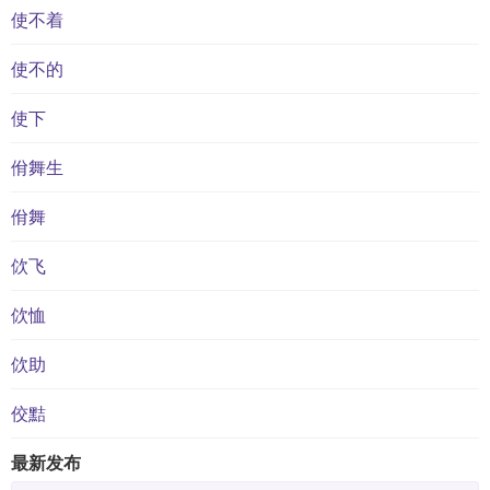
使不着
使不的
使下
佾舞生
佾舞
佽飞
佽恤
佽助
佼黠
最新发布