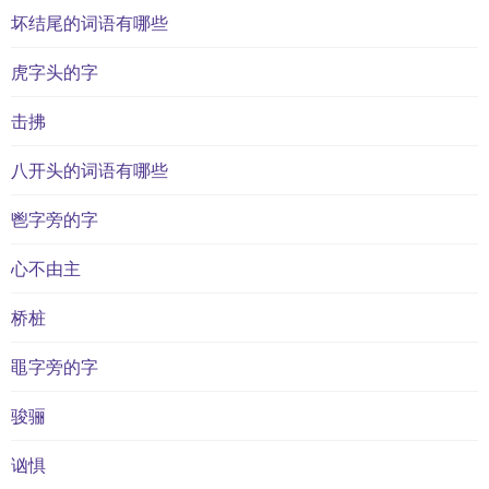
坏结尾的词语有哪些
虎字头的字
击拂
八开头的词语有哪些
鬯字旁的字
心不由主
桥桩
黽字旁的字
骏骊
讻惧