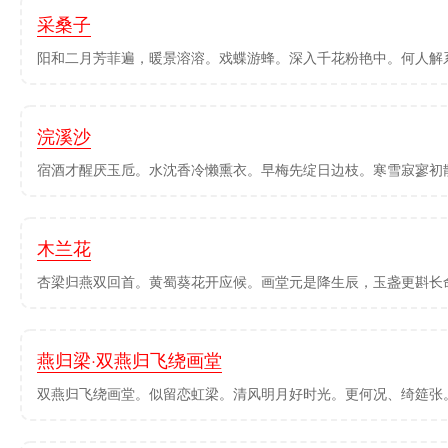
采桑子
阳和二月芳菲遍，暖景溶溶。戏蝶游蜂。深入千花粉艳中。何人解系
浣溪沙
宿酒才醒厌玉卮。水沈香冷懒熏衣。早梅先绽日边枝。寒雪寂寥初散
木兰花
杏梁归燕双回首。黄蜀葵花开应候。画堂元是降生辰，玉盏更斟长命
燕归梁·双燕归飞绕画堂
双燕归飞绕画堂。似留恋虹梁。清风明月好时光。更何况、绮筵张。