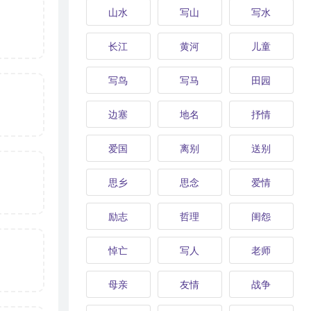
山水
写山
写水
长江
黄河
儿童
写鸟
写马
田园
边塞
地名
抒情
爱国
离别
送别
思乡
思念
爱情
励志
哲理
闺怨
悼亡
写人
老师
母亲
友情
战争