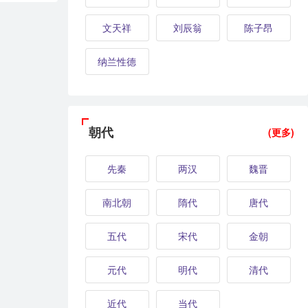
文天祥
刘辰翁
陈子昂
纳兰性德
朝代
(更多)
先秦
两汉
魏晋
南北朝
隋代
唐代
五代
宋代
金朝
元代
明代
清代
近代
当代