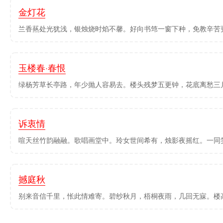
金灯花
兰香爇处光犹浅，银烛烧时焰不馨。好向书筇一窗下种，免教辛苦
玉楼春·春恨
绿杨芳草长亭路，年少抛人容易去。楼头残梦五更钟，花底离愁三月
诉衷情
喧天丝竹韵融融。歌唱画堂中。玲女世间希有，烛影夜摇红。一同笑
撼庭秋
别来音信千里，怅此情难寄。碧纱秋月，梧桐夜雨，几回无寐。楼高