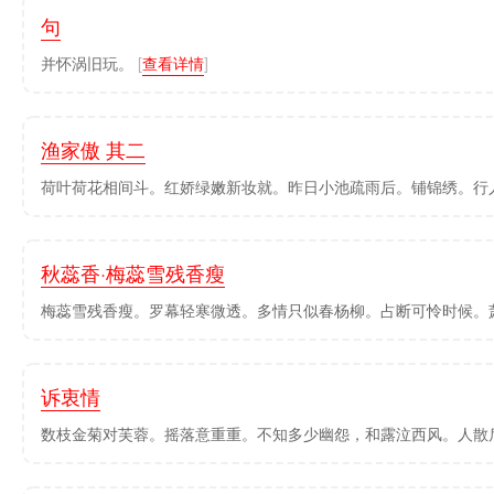
句
并怀涡旧玩。
[
查看详情
]
渔家傲 其二
荷叶荷花相间斗。红娇绿嫩新妆就。昨日小池疏雨后。铺锦绣。行人
秋蕊香·梅蕊雪残香瘦
梅蕊雪残香瘦。罗幕轻寒微透。多情只似春杨柳。占断可怜时候。萧
诉衷情
数枝金菊对芙蓉。摇落意重重。不知多少幽怨，和露泣西风。人散后