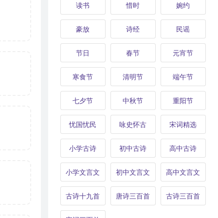
读书
惜时
婉约
豪放
诗经
民谣
节日
春节
元宵节
寒食节
清明节
端午节
七夕节
中秋节
重阳节
忧国忧民
咏史怀古
宋词精选
小学古诗
初中古诗
高中古诗
小学文言文
初中文言文
高中文言文
古诗十九首
唐诗三百首
古诗三百首