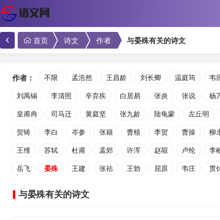
首页
诗文
作者
与晏殊有关的诗文
作者：
不限
孟浩然
王昌龄
刘长卿
温庭筠
韦
刘禹锡
李清照
辛弃疾
白居易
张炎
张说
杨
皇甫冉
司马迁
黄庭坚
张九龄
陆龟蒙
左丘明
贺铸
李白
岑参
张籍
曹植
李贺
曹操
柳
王维
苏轼
杜甫
孟郊
许浑
赵嘏
卢纶
李
岳飞
晏殊
王建
张祜
王勃
屈原
韦庄
贯
与晏殊有关的诗文