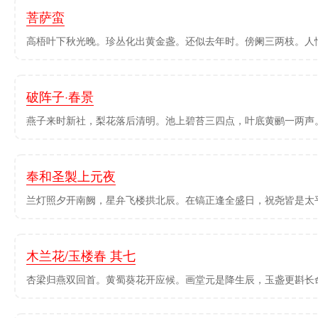
菩萨蛮
高梧叶下秋光晚。珍丛化出黄金盏。还似去年时。傍阑三两枝。人情
破阵子·春景
燕子来时新社，梨花落后清明。池上碧苔三四点，叶底黄鹂一两声。
奉和圣製上元夜
兰灯照夕开南阙，星弁飞楼拱北辰。在镐正逢全盛日，祝尧皆是太平
木兰花/玉楼春 其七
杏梁归燕双回首。黄蜀葵花开应候。画堂元是降生辰，玉盏更斟长命