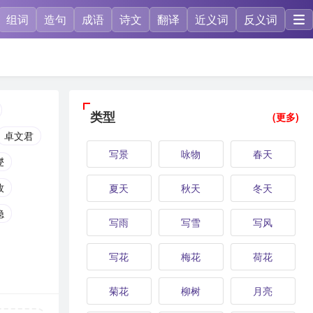
组词
造句
成语
诗文
翻译
近义词
反义词
类型
(更多)
卓文君
写景
咏物
春天
燮
牧
夏天
秋天
冬天
隐
写雨
写雪
写风
写花
梅花
荷花
菊花
柳树
月亮