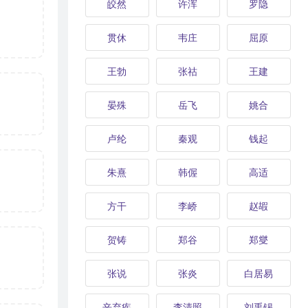
皎然
许浑
罗隐
贯休
韦庄
屈原
王勃
张祜
王建
晏殊
岳飞
姚合
卢纶
秦观
钱起
朱熹
韩偓
高适
方干
李峤
赵嘏
贺铸
郑谷
郑燮
张说
张炎
白居易
辛弃疾
李清照
刘禹锡