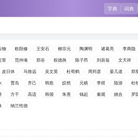
字典
词典
应物
欧阳修
王安石
柳宗元
陶渊明
诸葛亮
李商隐
万里
范仲淹
郑谷
权德舆
陈子昂
刘辰翁
文天祥
皮日休
马致远
吴文英
杜荀鹤
周邦彦
晏几道
郑
永
贾岛
齐己
韩愈
皎然
元稹
李煜
陆游
杜
峤
方干
高适
韩偓
朱熹
钱起
秦观
姚合
罗
休
纳兰性德