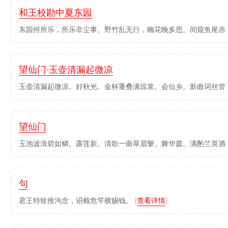
和王校勘中夏东园
东园何所乐，所乐非尘事。野竹乱无行，幽花晚多思。间窥鱼尾赤，
望仙门·玉壶清漏起微凉
玉壶清漏起微凉。好秋光。金杯重叠满琼浆。会仙乡。新曲词丝管，
望仙门
玉池波浪碧如鳞。露莲新。清歌一曲翠眉颦。舞华茵。满酌兰英酒，
句
君王特轸推沟念，诏截危竿横赐钱。
[
查看详情
]