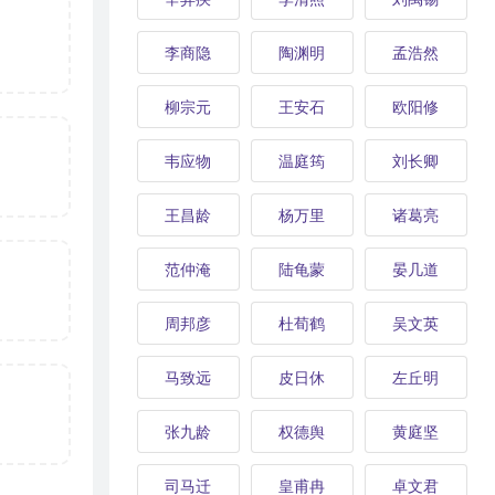
李商隐
陶渊明
孟浩然
柳宗元
王安石
欧阳修
韦应物
温庭筠
刘长卿
王昌龄
杨万里
诸葛亮
范仲淹
陆龟蒙
晏几道
周邦彦
杜荀鹤
吴文英
马致远
皮日休
左丘明
张九龄
权德舆
黄庭坚
司马迁
皇甫冉
卓文君