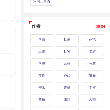
宋词三百首
作者
(更多)
李白
杜甫
苏轼
王维
杜牧
陆游
李煜
元稹
韩愈
岑参
齐己
贾岛
柳永
曹操
李贺
曹植
张籍
孟郊