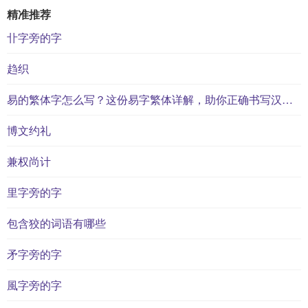
精准推荐
卝字旁的字
趋织
易的繁体字怎么写？这份易字繁体详解，助你正确书写汉字_汉字繁体学习
博文约礼
兼权尚计
里字旁的字
包含狡的词语有哪些
矛字旁的字
風字旁的字