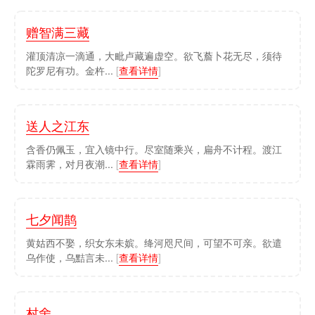
赠智满三藏
灌顶清凉一滴通，大毗卢藏遍虚空。欲飞薝卜花无尽，须待
陀罗尼有功。金杵...
[
查看详情
]
送人之江东
含香仍佩玉，宜入镜中行。尽室随乘兴，扁舟不计程。渡江
霖雨霁，对月夜潮...
[
查看详情
]
七夕闻鹊
黄姑西不娶，织女东未嫔。绛河咫尺间，可望不可亲。欲遣
乌作使，乌黠言未...
[
查看详情
]
村舍