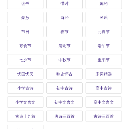
读书
惜时
婉约
豪放
诗经
民谣
节日
春节
元宵节
寒食节
清明节
端午节
七夕节
中秋节
重阳节
忧国忧民
咏史怀古
宋词精选
小学古诗
初中古诗
高中古诗
小学文言文
初中文言文
高中文言文
古诗十九首
唐诗三百首
古诗三百首