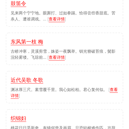
鼓笛令
见来两个宁宁地。眼厮打、过如拳踢。恰得尝些香甜底。苦
杀人、遭谁调戏。...
[
查看详情
]
东风第一枝 梅
古峤冲寒，灵溪剪雪，姝姿一夜飘举。钏光簪破苔痕，鬓影
浣轻雾缕。飞琼前...
[
查看详情
]
近代吴歌 冬歌
渊冰厚三尺。素雪覆千里。我心如松柏。君心复何似。
[
查看
详情
]
织锦妇
桃花日日觅新奇，有镜何曾及画眉。只恐轻梭难作匹，岂辞