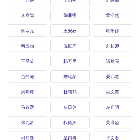
李商隐
陶渊明
孟浩然
柳宗元
王安石
欧阳修
韦应物
温庭筠
刘长卿
王昌龄
杨万里
诸葛亮
范仲淹
陆龟蒙
晏几道
周邦彦
杜荀鹤
吴文英
马致远
皮日休
左丘明
张九龄
权德舆
黄庭坚
司马迁
皇甫冉
卓文君