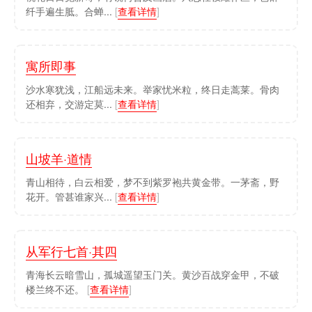
纤手遍生胝。合蝉...
[
查看详情
]
寓所即事
沙水寒犹浅，江船远未来。举家忧米粒，终日走蒿莱。骨肉
还相弃，交游定莫...
[
查看详情
]
山坡羊·道情
青山相待，白云相爱，梦不到紫罗袍共黄金带。一茅斋，野
花开。管甚谁家兴...
[
查看详情
]
从军行七首·其四
青海长云暗雪山，孤城遥望玉门关。黄沙百战穿金甲，不破
楼兰终不还。
[
查看详情
]