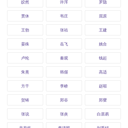
皎然
许浑
罗隐
贯休
韦庄
屈原
王勃
张祜
王建
晏殊
岳飞
姚合
卢纶
秦观
钱起
朱熹
韩偓
高适
方干
李峤
赵嘏
贺铸
郑谷
郑燮
张说
张炎
白居易
辛弃疾
李清照
刘禹锡