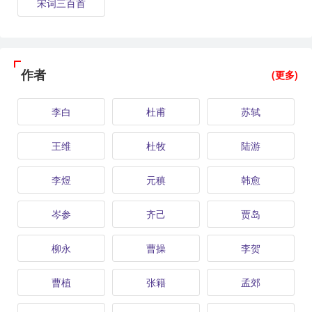
宋词三百首
作者
(更多)
李白
杜甫
苏轼
王维
杜牧
陆游
李煜
元稹
韩愈
岑参
齐己
贾岛
柳永
曹操
李贺
曹植
张籍
孟郊