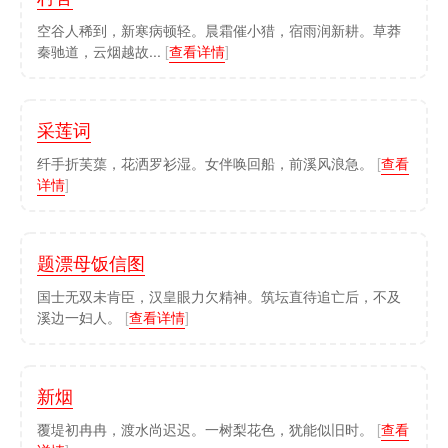
空谷人稀到，新寒病顿轻。晨霜催小猎，宿雨润新耕。草莽
秦驰道，云烟越故...
[
查看详情
]
采莲词
纤手折芙蕖，花洒罗衫湿。女伴唤回船，前溪风浪急。
[
查看
详情
]
题漂母饭信图
国士无双未肯臣，汉皇眼力欠精神。筑坛直待追亡后，不及
溪边一妇人。
[
查看详情
]
新烟
覆堤初冉冉，渡水尚迟迟。一树梨花色，犹能似旧时。
[
查看