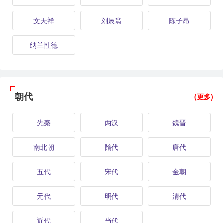
文天祥
刘辰翁
陈子昂
纳兰性德
朝代
(更多)
先秦
两汉
魏晋
南北朝
隋代
唐代
五代
宋代
金朝
元代
明代
清代
近代
当代