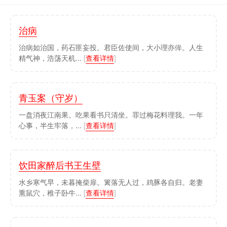
治病
治病如治国，药石匪妄投。君臣佐使间，大小理亦侔。人生
精气神，浩荡天机...
[
查看详情
]
青玉案（守岁）
一盘消夜江南果。吃果看书只清坐。罪过梅花料理我。一年
心事，半生牢落，...
[
查看详情
]
饮田家醉后书王生壁
水乡寒气早，未暮掩柴扉。篱落无人过，鸡豚各自归。老妻
熏鼠穴，稚子卧牛...
[
查看详情
]