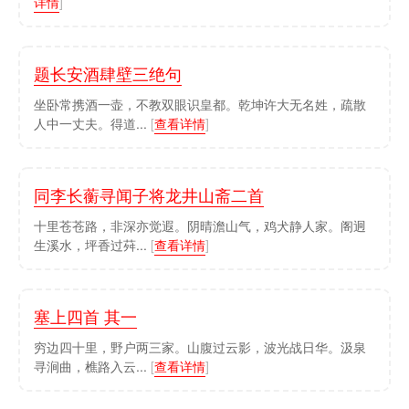
详情
]
题长安酒肆壁三绝句
坐卧常携酒一壶，不教双眼识皇都。乾坤许大无名姓，疏散
人中一丈夫。得道...
[
查看详情
]
同李长蘅寻闻子将龙井山斋二首
十里苍苍路，非深亦觉遐。阴晴澹山气，鸡犬静人家。阁迥
生溪水，坪香过荈...
[
查看详情
]
塞上四首 其一
穷边四十里，野户两三家。山腹过云影，波光战日华。汲泉
寻涧曲，樵路入云...
[
查看详情
]