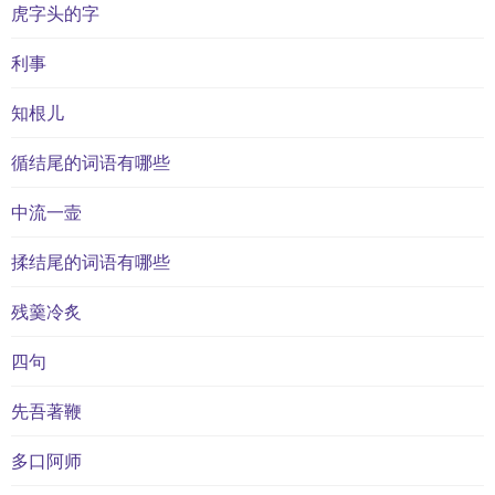
虎字头的字
利事
知根儿
循结尾的词语有哪些
中流一壸
揉结尾的词语有哪些
残羹冷炙
四句
先吾著鞭
多口阿师