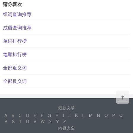
猜你喜欢
组词查询推荐
成语查询推荐
单词排行榜
笔顺排行榜
全部近义词
全部反义词
最新文章
A
B
C
D
E
F
G
H
I
J
K
L
M
N
O
P
Q
R
S
T
U
V
W
X
Y
Z
内容大全