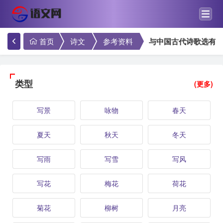
首页
诗文
参考资料
与中国古代诗歌选有
类型
(更多)
写景
咏物
春天
夏天
秋天
冬天
写雨
写雪
写风
写花
梅花
荷花
菊花
柳树
月亮