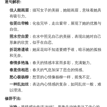
逐句解析:
佳人能画眉
：描写女子的美丽，她能画眉，意味着她具
有吸引力。
妆罢出帘帷
：化妆完毕，走出窗帘，展现了她的优雅与
自信。
照水空自爱
：在水中照见自己的美丽，表现出她对自己
形象的欣赏，似乎在自恋。
折花将遗谁
：她采花却不知道要赠予谁，暗示她的孤独
和无奈。
春情多艳逸
：春天的情感丰富而多彩，充满魅力。
春意倍相思
：春天的气息加深了思念的情感。
愁心极杨柳
：愁苦的心情像杨柳一样，摇曳不定。
一种乱如丝
：表达内心情感的复杂，如同乱丝一般，难
以理清。
修辞手法:
比喻
：将情感比作“乱如丝”，形象生动地表达了内心的