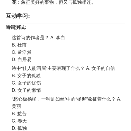
花
：象征美好的事物，但又与孤独相连。
互动学习:
诗词测试:
这首诗的作者是？ A. 李白
B. 杜甫
C. 孟浩然
D. 白居易
诗中“佳人能画眉”主要表现了什么？ A. 女子的自信
B. 女子的孤独
C. 女子的忧伤
D. 女子的懒惰
“愁心极杨柳，一种乱如丝”中的“杨柳”象征着什么？ A.
美丽
B. 愁苦
C. 春天
D. 孤独