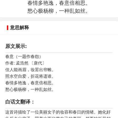
春情多艳逸，春意倍相思。
愁心极杨柳，一种乱如丝。
意思解释
原文展示:
春意（一题作春怨）
作者: 孟浩然 〔唐代〕
佳人能画眉，妆罢出帘帷。
照水空自爱，折花将遗谁。
春情多艳逸，春意倍相思。
愁心极杨柳，一种乱如丝。
白话文翻译：
这首诗描绘了一位美丽女子的妆容和春日的情绪。她化好