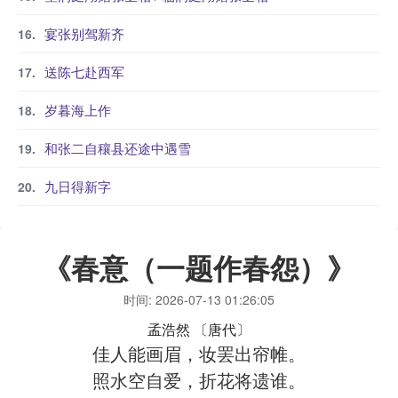
宴张别驾新齐
送陈七赴西军
岁暮海上作
和张二自穰县还途中遇雪
九日得新字
《春意（一题作春怨）》
时间: 2026-07-13 01:26:05
孟浩然
〔唐代〕
佳人能画眉，妆罢出帘帷。
照水空自爱，折花将遗谁。