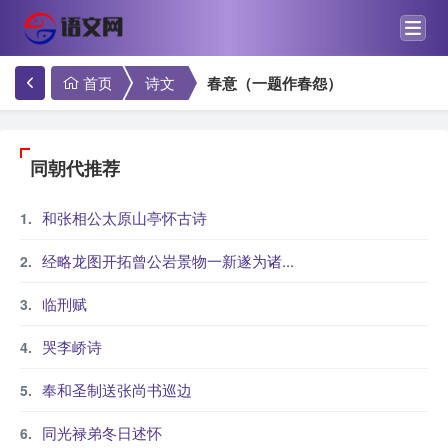
首页
诗文
春意（一题作春怨）
同朝代推荐
和张相公太原山亭怀古诗
经略龙图开拓曾公岩景物一新遂为诸...
临刑赋
哭李峤诗
奉和圣制送张尚书巡边
同光禄弟冬日述怀