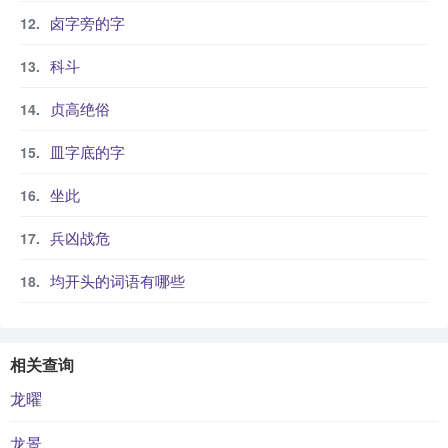
卤字旁的字
科斗
贞高绝俗
皿字底的字
坐此
兵凶战危
均开头的词语有哪些
相关查询
龙曜
龙景