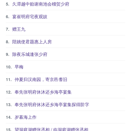
久滞越中贻谢南池会稽贺少府
宴崔明府宅夜观妓
赠王九
陪姚使君题惠上人房
除夜乐城逢张少府
早梅
仲夏归汉南园，寄京邑耆旧
奉先张明府休沐还乡海亭宴集
奉先张明府休沐还乡海亭宴集探得阶字
岁暮海上作
望洞庭湖赠张丞相 / 临洞庭湖赠张丞相