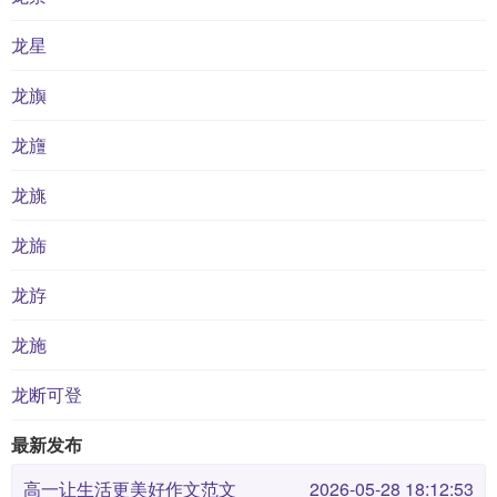
龙星
龙旟
龙旜
龙旐
龙旆
龙斿
龙施
龙断可登
最新发布
高一让生活更美好作文范文
2026-05-28 18:12:53