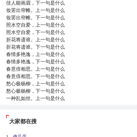
佳人能画眉，下一句是什么
妆罢出帘帷。上一句是什么
妆罢出帘帷。下一句是什么
照水空自爱，上一句是什么
照水空自爱，下一句是什么
折花将遗谁。上一句是什么
折花将遗谁。下一句是什么
春情多艳逸，上一句是什么
春情多艳逸，下一句是什么
春意倍相思。上一句是什么
春意倍相思。下一句是什么
愁心极杨柳，上一句是什么
愁心极杨柳，下一句是什么
一种乱如丝。上一句是什么
大家都在搜
傻瓜蛋