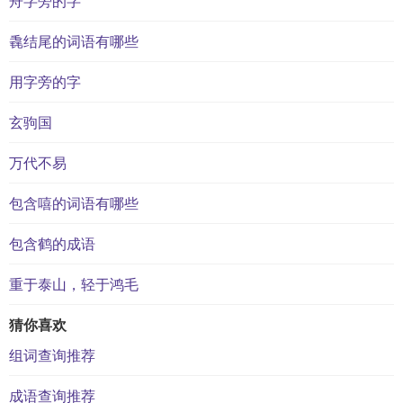
舟字旁的字
毳结尾的词语有哪些
用字旁的字
玄驹国
万代不易
包含嘻的词语有哪些
包含鹤的成语
重于泰山，轻于鸿毛
猜你喜欢
组词查询推荐
成语查询推荐