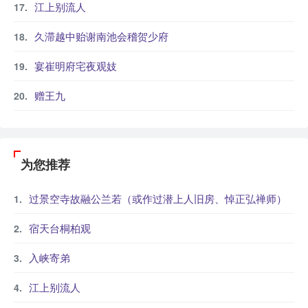
江上别流人
久滞越中贻谢南池会稽贺少府
宴崔明府宅夜观妓
赠王九
为您推荐
过景空寺故融公兰若（或作过潜上人旧房、悼正弘禅师）
宿天台桐柏观
入峡寄弟
江上别流人