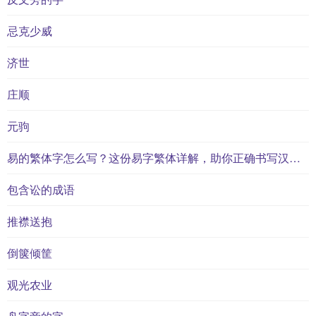
忌克少威
济世
庄顺
元驹
易的繁体字怎么写？这份易字繁体详解，助你正确书写汉字_汉字繁体学习
包含讼的成语
推襟送抱
倒箧倾筐
观光农业