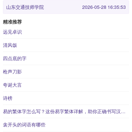
山东交通技师学院
2026-05-28 16:35:53
精准推荐
远见卓识
清风饭
四点底的字
枪声刀影
夸诞大言
诗榜
易的繁体字怎么写？这份易字繁体详解，助你正确书写汉字_汉字繁体学习
衾开头的词语有哪些