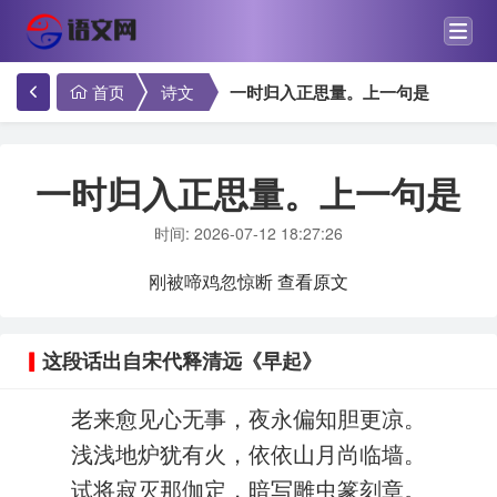
首页
诗文
一时归入正思量。上一句是
一时归入正思量。上一句是
时间: 2026-07-12 18:27:26
刚被啼鸡忽惊断
查看原文
这段话出自宋代释清远《早起》
老来愈见心无事，夜永偏知胆更凉。
浅浅地炉犹有火，依依山月尚临墙。
试将寂灭那伽定，暗写雕虫篆刻章。