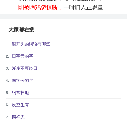
刚被啼鸡忽惊断，
一时归入正思量。
大家都在搜
洄开头的词语有哪些
日字旁的字
岌岌不可终日
靣字旁的字
纲常扫地
没空生有
四禅天