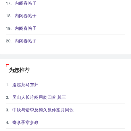
内阁春帖子
内阁春帖子
内阁春帖子
内阁春帖子
为您推荐
送赵茶马东归
吴山人长吟阁用韵四首 其三
中秋与诸季及德久昆仲望月同饮
寄李季章参政