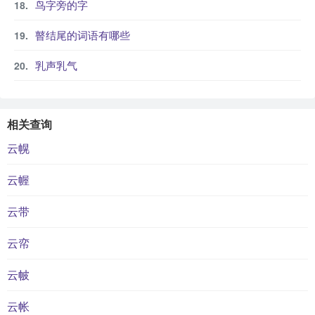
鸟字旁的字
瞽结尾的词语有哪些
乳声乳气
相关查询
云幌
云幄
云带
云帟
云帔
云帐