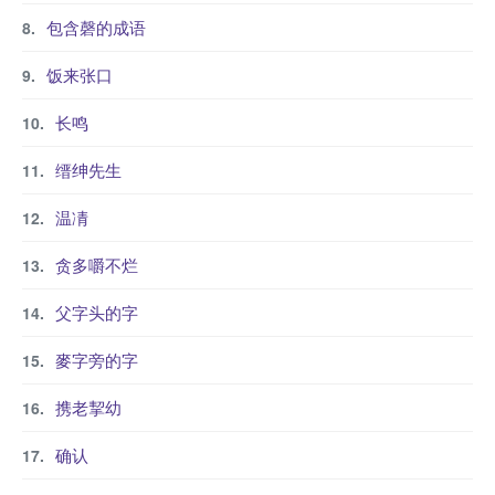
包含磬的成语
饭来张口
长鸣
缙绅先生
温凊
贪多嚼不烂
父字头的字
麥字旁的字
携老挈幼
确认