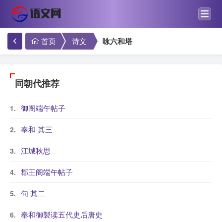
首页
诗文
咏六和塔
同朝代推荐
御阁端午帖子
奉和 其三
江城秋思
郡王阁端午帖子
句 其二
奉和御製读五代史后唐史