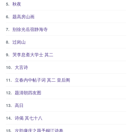
秋夜
题高房山画
别徐光岳宿静海寺
过岗山
哭李息斋大学士 其二
大言诗
立春内中帖子词 其二 皇后阁
题清朝四友图
高日
诗偈 其七十八
次韵康庆之题予桐江诗卷