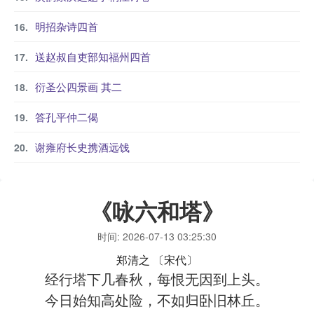
明招杂诗四首
送赵叔自吏部知福州四首
衍圣公四景画 其二
答孔平仲二偈
谢雍府长史携酒远饯
《咏六和塔》
时间: 2026-07-13 03:25:30
郑清之
〔宋代〕
经行塔下几春秋，每恨无因到上头。
今日始知高处险，不如归卧旧林丘。