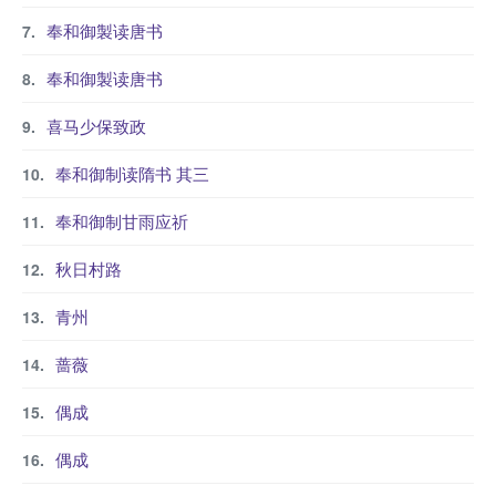
奉和御製读唐书
奉和御製读唐书
喜马少保致政
奉和御制读隋书 其三
奉和御制甘雨应祈
秋日村路
青州
蔷薇
偶成
偶成