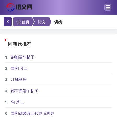
首页
诗文
偶成
同朝代推荐
御阁端午帖子
奉和 其三
江城秋思
郡王阁端午帖子
句 其二
奉和御製读五代史后唐史