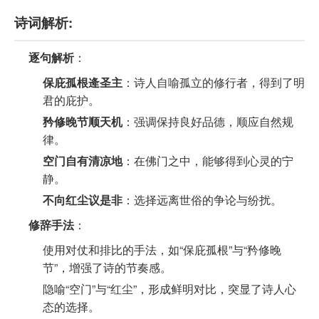
诗词解析:
逐句解析
：
保庇孤根逄圣主
：诗人自喻孤立的修行者，得到了明
君的庇护。
矜修晚节顺天机
：强调保持良好品德，顺应自然规
律。
空门自有清凉地
：在佛门之中，能够得到心灵的宁
静。
不向红尘议是非
：选择远离世俗的争论与纷扰。
修辞手法
：
使用对仗和排比的手法，如“保庇孤根”与“矜修晚
节”，增强了诗的节奏感。
隐喻“空门”与“红尘”，形成鲜明对比，突显了诗人心
态的选择。