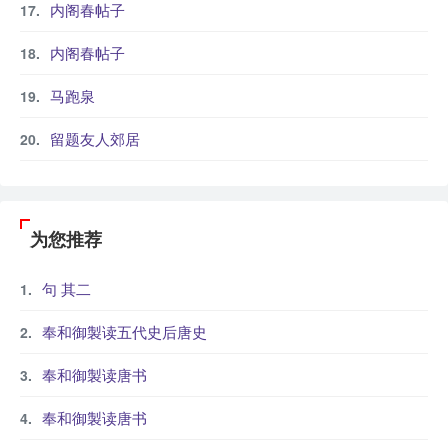
内阁春帖子
内阁春帖子
马跑泉
留题友人郊居
为您推荐
句 其二
奉和御製读五代史后唐史
奉和御製读唐书
奉和御製读唐书