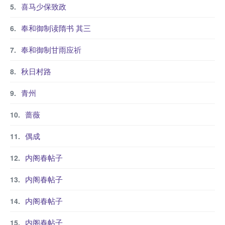
喜马少保致政
奉和御制读隋书 其三
奉和御制甘雨应祈
秋日村路
青州
蔷薇
偶成
内阁春帖子
内阁春帖子
内阁春帖子
内阁春帖子