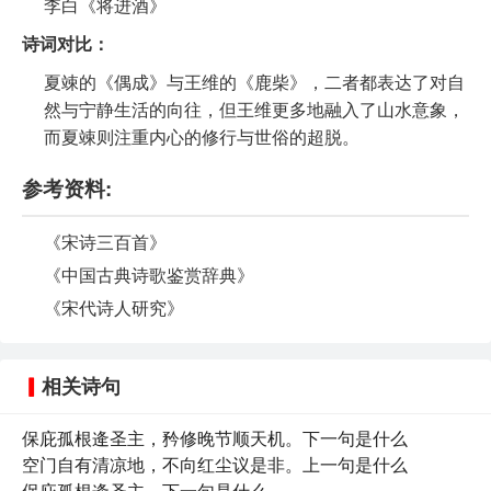
李白《将进酒》
诗词对比：
夏竦的《偶成》与王维的《鹿柴》，二者都表达了对自
然与宁静生活的向往，但王维更多地融入了山水意象，
而夏竦则注重内心的修行与世俗的超脱。
参考资料:
《宋诗三百首》
《中国古典诗歌鉴赏辞典》
《宋代诗人研究》
相关诗句
保庇孤根逄圣主，矜修晚节顺天机。下一句是什么
空门自有清凉地，不向红尘议是非。上一句是什么
保庇孤根逄圣主，下一句是什么