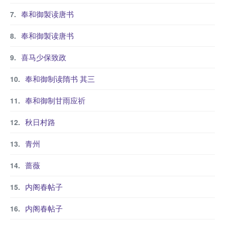
奉和御製读唐书
奉和御製读唐书
喜马少保致政
奉和御制读隋书 其三
奉和御制甘雨应祈
秋日村路
青州
蔷薇
内阁春帖子
内阁春帖子