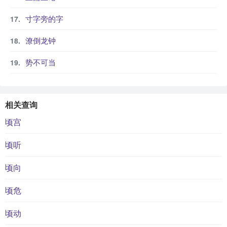
寸字旁的字
潦倒龙钟
势不可当
相关查询
顷宫
顷听
顷向
顷危
顷动