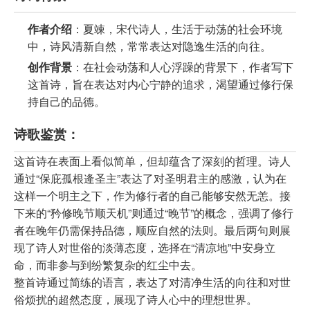
作者介绍
：夏竦，宋代诗人，生活于动荡的社会环境
中，诗风清新自然，常常表达对隐逸生活的向往。
创作背景
：在社会动荡和人心浮躁的背景下，作者写下
这首诗，旨在表达对内心宁静的追求，渴望通过修行保
持自己的品德。
诗歌鉴赏：
这首诗在表面上看似简单，但却蕴含了深刻的哲理。诗人
通过“保庇孤根逄圣主”表达了对圣明君主的感激，认为在
这样一个明主之下，作为修行者的自己能够安然无恙。接
下来的“矜修晚节顺天机”则通过“晚节”的概念，强调了修行
者在晚年仍需保持品德，顺应自然的法则。最后两句则展
现了诗人对世俗的淡薄态度，选择在“清凉地”中安身立
命，而非参与到纷繁复杂的红尘中去。
整首诗通过简练的语言，表达了对清净生活的向往和对世
俗烦扰的超然态度，展现了诗人心中的理想世界。