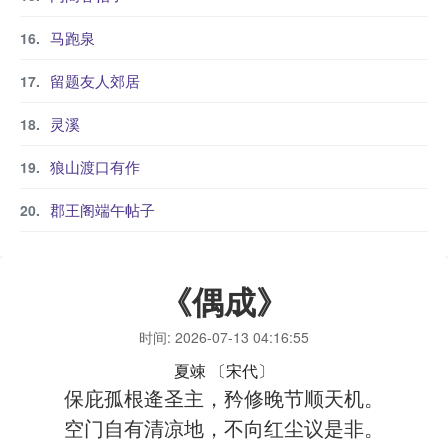
马跑泉
留题友人郊居
灵溪
狼山渡口有作
郡王阁端午帖子
《偶成》
时间: 2026-07-13 04:16:55
夏竦
〔宋代〕
保庇孤根逄圣主，矜修晚节顺天机。
空门自有清凉地，不向红尘议是非。