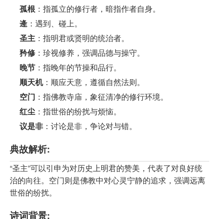
孤根
：指孤立的修行者，暗指作者自身。
逄
：遇到、碰上。
圣主
：指明君或贤明的统治者。
矜修
：珍视修养，强调品德与操守。
晚节
：指晚年的节操和品行。
顺天机
：顺应天意，遵循自然法则。
空门
：指佛教寺庙，象征清净的修行环境。
红尘
：指世俗的纷扰与烦恼。
议是非
：讨论是非，争论对与错。
典故解析:
“圣主”可以引申为对历史上明君的赞美，代表了对良好统
治的向往。空门则是佛教中对心灵宁静的追求，强调远离
世俗的纷扰。
诗词背景: